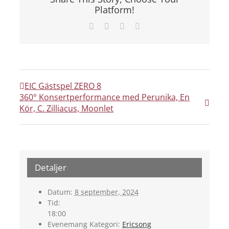
Platform!
Facebook
X
LinkedIn
E-
post
EIC Gästspel ZERO 8
360° Konsertperformance med Perunika, En
Kör, C. Zilliacus, Moonlet
Detaljer
Datum:
8 september, 2024
Tid:
18:00
Evenemang Kategori:
Ericsong