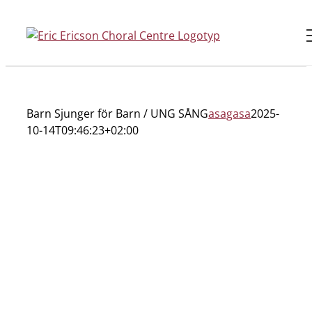
Fortsätt
till
innehållet
Barn Sjunger för Barn / UNG SÅNG
asagasa
2025-
10-14T09:46:23+02:00