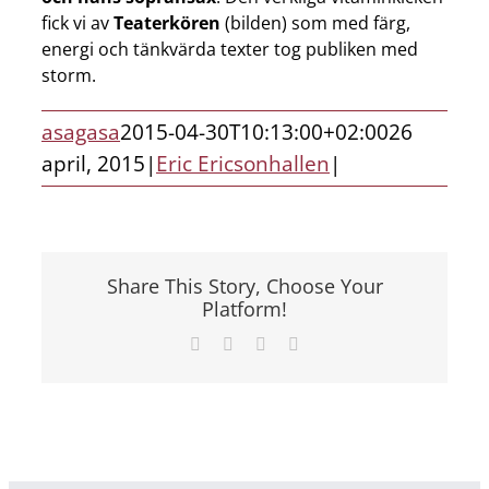
fick vi av
Teaterkören
(bilden) som med färg,
energi och tänkvärda texter tog publiken med
storm.
asagasa
2015-04-30T10:13:00+02:00
26
april, 2015
|
Eric Ericsonhallen
|
Share This Story, Choose Your
Platform!
Facebook
X
LinkedIn
E-
post