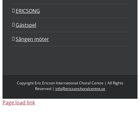
ERICSONG
Gästspel
Sången möter
Copyright Eric Ericson International Choral Centre | All Rights
Reserved |
info@ericsonchoralcentre.se
Page load link