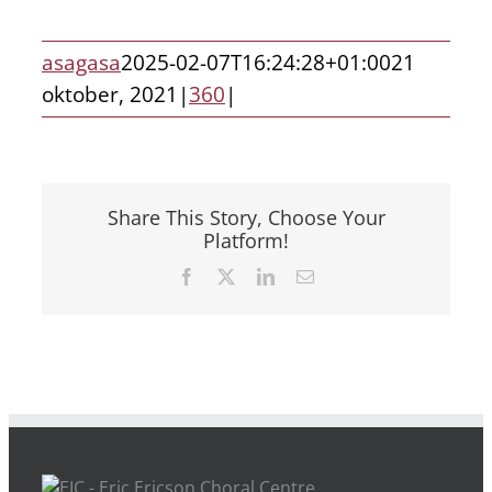
asagasa
2025-02-07T16:24:28+01:00
21
oktober, 2021
|
360
|
Share This Story, Choose Your
Platform!
Facebook
X
LinkedIn
E-
post