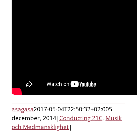
asagasa
2017-05-04T22:50:32+02:00
5
december, 2014
|
Conducting 21C
,
Musik
och Medmänsklighet
|