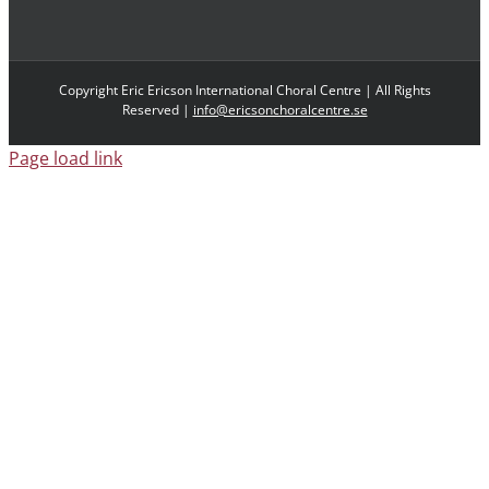
Copyright Eric Ericson International Choral Centre | All Rights
Reserved |
info@ericsonchoralcentre.se
Page load link