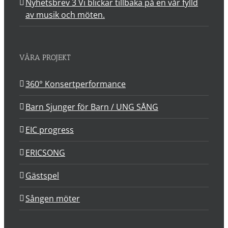
Nyhetsbrev 3 Vi blickar tillbaka på en vår fylld
av musik och möten.
VÅRA PROJEKT
360° Konsertperformance
Barn Sjunger för Barn / UNG SÅNG
EIC progress
ERICSONG
Gästspel
Sången möter