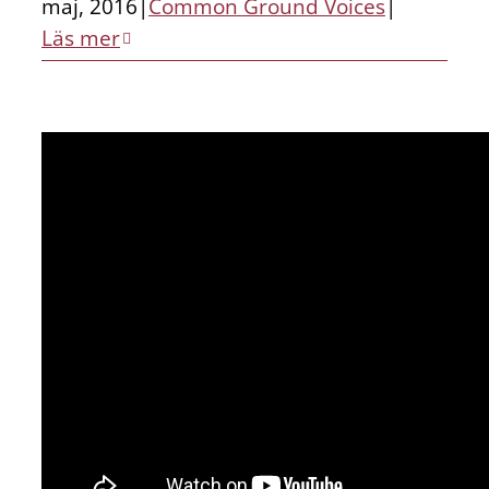
maj, 2016
|
Common Ground Voices
|
Läs mer