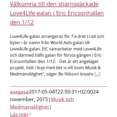
Välkomna till den stjärnspäckade
Love4Life-galan i Eric Ericsonhallen
den 1/12
Love4Life-galan arrangeras för 7:e året I rad och
byter i år namn från World Aids-galan till
Love4Life galan. EIC samarbetar med Love4Life
och därmed hålls galan för första gången i Eric
Ericsonhallen den 1/12. - Det är ett angeläget
projekt, helt i linje med det vi vill inom Musik &
Medmänsklighet”, säger Bo Nilsson kreativ
[...]
asagasa
2017-05-04T22:50:31+02:00
24
november, 2015
|
Musik och
Medmänsklighet
|
Läs mer