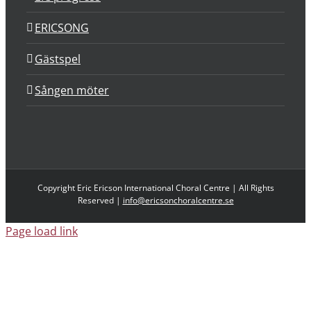
ERICSONG
Gästspel
Sången möter
Copyright Eric Ericson International Choral Centre | All Rights
Reserved |
info@ericsonchoralcentre.se
Page load link