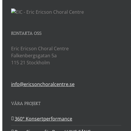
KONTAKTA OSS
Eric Ericson Choral Centre
Falkenbergsgatan 5a
115 21 Stockholm
info@ericsonchoralcentre.se
VÅRA PROJEKT
360° Konsertperformance