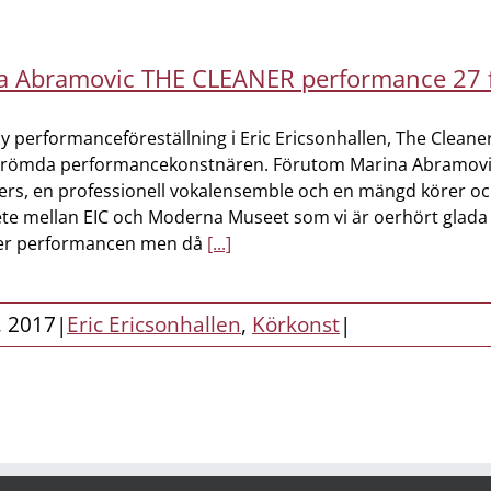
a Abramovic THE CLEANER performance 27 f
ny performanceföreställning i Eric Ericsonhallen, The Clea
erömda performancekonstnären. Förutom Marina Abramovic s
rs, en professionell vokalensemble och en mängd körer och 
e mellan EIC och Moderna Museet som vi är oerhört glada 
ter performancen men då
[...]
, 2017
|
Eric Ericsonhallen
,
Körkonst
|