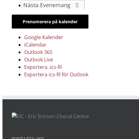
Nästa
Evenemang
Prenumerera på kalender
Google Kalender
iCalendar
Outlook 365
Outlook Live
Exportera .ics-fil
Exportera ics-fil för Outlook