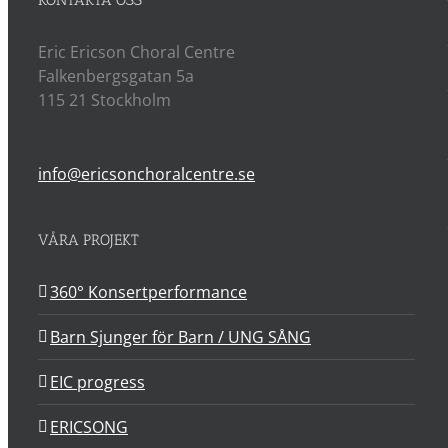
KONTAKTA OSS
Eric Ericson Choral Centre
Falkenbergsgatan 5a
115 21 Stockholm
info@ericsonchoralcentre.se
VÅRA PROJEKT
360° Konsertperformance
Barn Sjunger för Barn / UNG SÅNG
EIC progress
ERICSONG